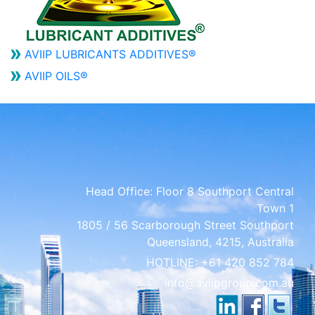
AVIIP LUBRICANTS ADDITIVES®
AVIIP OILS®
Head Office:
Floor 8 Southport Central
Town 1
1805 / 56 Scarborough Street Southport
Queensland, 4215, Australia
HOTLINE:
+61 420 852 784
info@aviipgroup.com.au